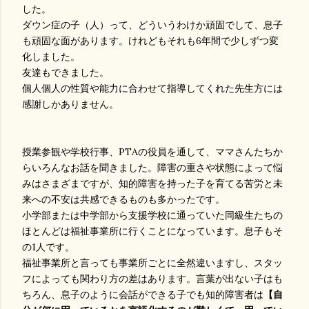
した。
ダウン症の子（人）って、どういうわけか頑固でして、息子
も頑固な面があります。けれどもそれも6年間で少しずつ変
化しました。
友達もできました。
個人個人の性質や能力に合わせて指導してくれた先生方には
感謝しかありません。
授業参観や学校行事、PTAの役員を通して、ママさんたちか
らいろんなお話を聞きました。障害の重さや状態によって悩
みはさまざまですが、知的障害を持った子を育てる苦労と未
来への不安は共感できるものも多かったです。
小学部または中学部から支援学校に通っていた同級生たちの
ほとんどは福祉事業所に行くことになっています。息子もそ
の1人です。
福祉事業所と言っても事業所ごとに全然違いますし、スタッ
フによっても関わり方の差はあります。言葉が出ない子はも
ちろん、息子のように会話ができる子でも知的障害者は
【自