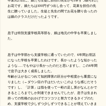
卒業式の日に、娘たち生徒に担任の先生から1本ずつ贈られた
お花です。娘たちは100円ずつ出し合って、花束を担任の先
生に贈っていました。生徒と先生の間でお花を贈り合ったの
は娘のクラスだけだったようです。
息子は特別支援学校高等部を、娘は地元の中学を卒業しまし
た。
息子は中学部から支援学校に通っていたので、6年間お世話
になった学校を卒業したわけです。長かったような短かった
ような……でもやはり長かったのだと思いますし、この6年間
で息子は大きく成長しました。
年齢が上がるにつれて知的障害の区分が中程度から重度にな
りました（←ダウン症の子はだいたいこのような感じだそう
です）し、「計算」は指を使って一桁の足し算がなんとかで
きるところまでしか到達できませんでしたが、息子は生まれ
持っての性格のおかげでコツコツと努力できるタイプのた
め、支援学校で少しずつ少しずつできることが増えていきま