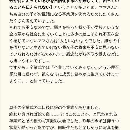
分が何に困っているかを言語化するのが難しくて、困ってい
ることを伝えられない】
ということが多いため、ママさんた
ちも自分の子がお世話になる事業所を決めるためにたくさん
たくさん考えていました。
それでも不安なのです。弱さを持った我が子が学校という安
全地帯から社会に出ていくことに多少の差こそあれ不安を全
く感じていないママさんは1人もいないようでした。誰かの手
を借りないと生きていけない我が子の将来を不安に思わない
でいられるわけがないのです。残念ながら搾取や暴力などに
も遭いやすいですし…。
ですから、卒業式では「卒業していくみんなが、どうか理不
尽な目に遭わず、彼らなりに成長し健やかに生きていけます
ように。」と祈っていました。
息子の卒業式の二日後に娘の卒業式がありました。
終わり良ければ総て良し……とはこのことか、と思わされる
卒業式とその後の写真撮影大会でした。昨年の今頃は抑うつ
状態が酷かった娘ですが、同級生たちと楽しそうに写真を撮