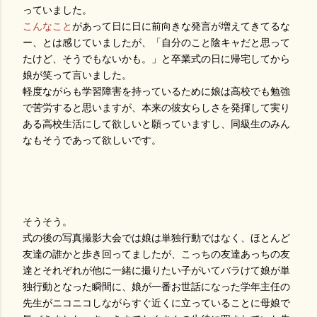
っていました。
こんなこと
があって日に日に前向きな発言が増えてきてるな
ー、とは感じていましたが、「自分のこと陰キャだと思って
たけど、そうでもないかも。」と卒業式の日に帰宅してから
娘が笑って言いました。
軽度ながらも学習障害を持っているために娘は高校でも勉強
で苦労すると思いますが、本来の彼女らしさを発揮して実り
ある高校生活にして欲しいと願っていますし、同級生のみん
なもそうであって欲しいです。
そうそう。
式の後の写真撮影大会では娘は単独行動ではなく、ほとんど
友達の誰かと歩き回ってましたが、こっちの友達あっちの友
達とそれぞれが他に一緒に撮りたい子がいてバラけて娘が単
独行動となった瞬間に、娘が一番お世話になった学年主任の
先生がニコニコしながらすぐ近くに立っていることに母娘で