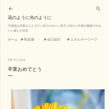
スキップしてメイン コンテンツに移動
花のように光のように
子煩悩な旦那さんとダウン症でかわいい息子と何かと中身が複雑でかわ
いい娘との日常
ホーム
▶民絵屋
▶自己紹介
▶エネルギーワーク
3月 07, 2022
卒業おめでとう