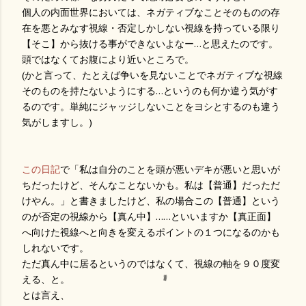
個人の内面世界においては、ネガティブなことそのものの存
在を悪とみなす視線・否定しかしない視線を持っている限り
【そこ】から抜ける事ができないよなー…と思えたのです。
頭ではなくてお腹により近いところで。
(かと言って、たとえば争いを見ないことでネガティブな視線
そのものを持たないようにする…というのも何か違う気がす
るのです。単純にジャッジしないことをヨシとするのも違う
気がしますし。)
この日記
で「私は自分のことを頭が悪いデキが悪いと思いが
ちだったけど、そんなことないかも。私は【普通】だっただ
けやん。」と書きましたけど、私の場合この【普通】という
のが否定の視線から【真ん中】……といいますか【真正面】
へ向けた視線へと向きを変えるポイントの１つになるのかも
しれないです。
ただ真ん中に居るというのではなくて、視線の軸を９０度変
える、と。
とは言え、