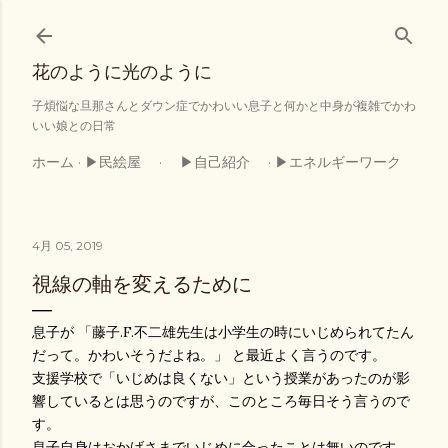
スキップしてメイン コンテンツに移動
花のように光のように
子煩悩な旦那さんとダウン症でかわいい息子と何かと中身が複雑でかわ
いい娘との日常
ホーム
▶民絵屋
▶自己紹介
▶エネルギーワーク
4月 05, 2019
視線の軸を変えるために
息子が 「藤子.F.不二雄先生は小学生の時にいじめられてたん
だって。かわいそうだよね。」 と最近よく言うのです。
支援学校で「いじめは良くない」という授業があったのが影
響しているとは思うのですが、このところ毎日そう言うので
す。
息子自身はおかげさまでいじめに合ったことは無いのです