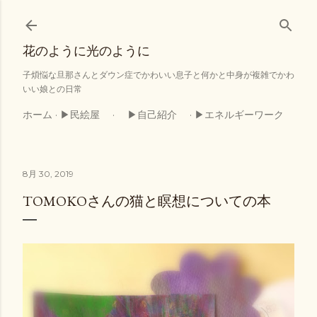
スキップしてメイン コンテンツに移動
花のように光のように
子煩悩な旦那さんとダウン症でかわいい息子と何かと中身が複雑でかわ
いい娘との日常
ホーム
▶民絵屋
▶自己紹介
▶エネルギーワーク
8月 30, 2019
TOMOKOさんの猫と瞑想についての本