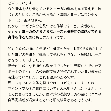
と言っています。
心と身体を切り分けているとヨーガの根本を見間違える、同
じものというところから入るから瞑想とヨーガはワンセッ
ト……と、苫米地さん。
だからヨーガは自分を見つける作業です…と、成瀬さん。
そもそも
ヨーガのさまざまなポーズも長時間の瞑想ができる
身体を作るため
にあるのだそうです。
私も２０代の頃に２年ほど、健康のためにNHKで放送されて
いたヨガの番組を（録画してそれを）見ながら毎晩何ポーズ
かをやっていましたし、
息子が１歳になる頃から数か月でしたが、当時住んでいたア
ポートのすぐ近くの公民館で毎週開催されていたヨガ教室に
も通っていました。これも健康のためです。
思いっきり心と身体を切り分けてヨガをしていましたね…。
マインドフルネス瞑想についても苫米地さんはけちょんけち
ょんに言ってましたが、西洋式の瞑想やヨガの後にはエゴや
自己高揚感が増大するという研究結果があるそうです。